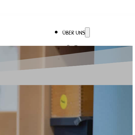
ÜBER UNS
Team
Träger
Elternbeirat
DIE KITA
Unsere Kita
Projekte