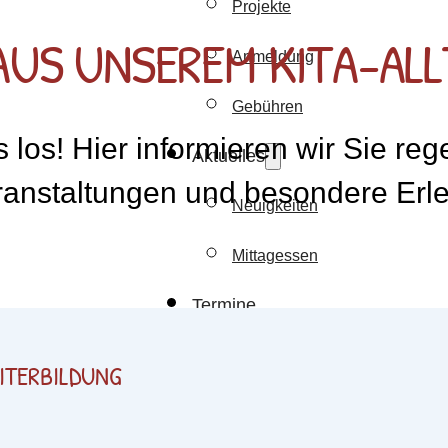
Projekte
AUS UNSEREM KITA-AL
Anmeldung
Gebühren
 los! Hier informieren wir Sie re
Aktuelles
eranstaltungen und besondere Erl
Neuigkeiten
Mittagessen
Termine
Allgemeines
ITERBILDUNG
Stellenangebote