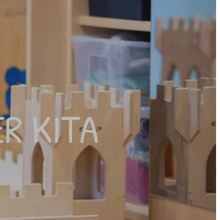
Anmeldung
Gebühren
AKTUELLES
Neuigkeiten
Mittagessen
R KITA
TERMINE
ALLGEMEINES
Stellenangebote
Qualitätsmanagement