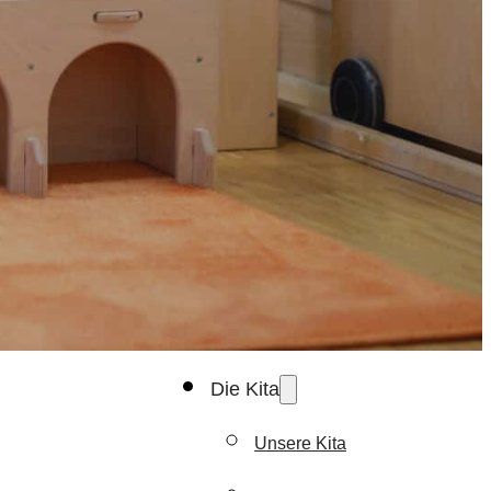
KONTAKT
Über Uns
Team
Träger
Elternbeirat
Die Kita
Unsere Kita